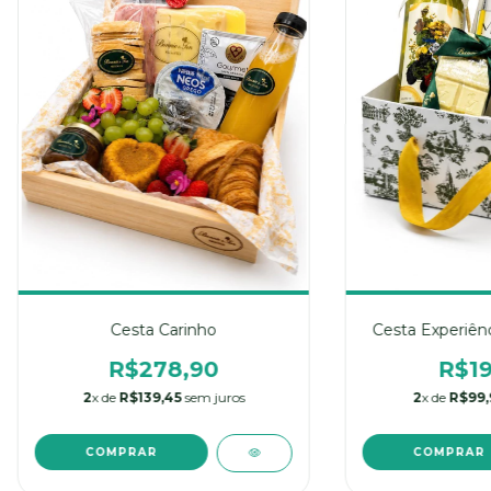
Cesta Carinho
Cesta Experiênc
R$278,90
R$19
2
x de
R$139,45
sem juros
2
x de
R$99,