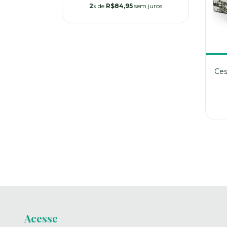
2
x de
R$84,95
sem juros
ownie
Ces
90
 juros
Acesse