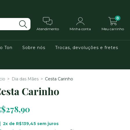
0
Atendimento
Minha conta
Meu carrinho
do Ton
Sobre nós
Trocas, devoluções e fretes
cio
>
Dia das Mães
>
Cesta Carinho
esta Carinho
$278,90
2
x de
R$139,45
sem juros