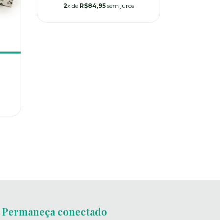
2
x de
R$84,95
sem juros
Cesta Expe
R
2
x de
Permaneça conectado