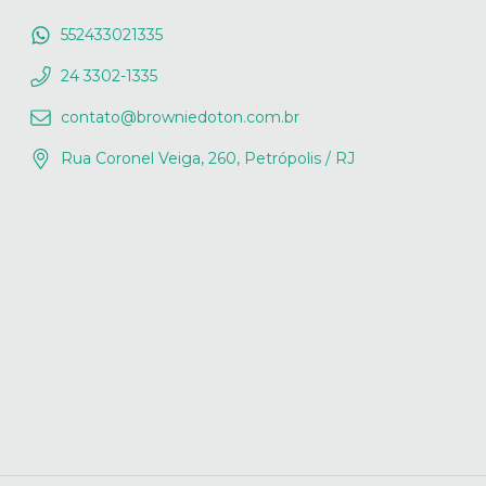
552433021335
24 3302-1335
contato@browniedoton.com.br
Rua Coronel Veiga, 260, Petrópolis / RJ