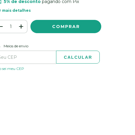
5% de desconto
pagando com Pix
r mais detalhes
ALTERAR CEP
regas para o CEP:
Meios de envio
CALCULAR
o sei meu CEP